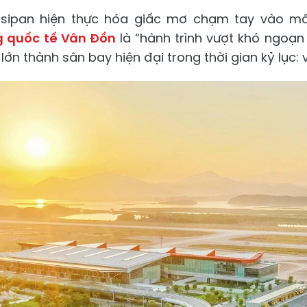
sipan hiện thực hóa giấc mơ chạm tay vào mây
 quốc tế Vân Đồn
là “hành trình vượt khó ngoạ
 lớn thành sân bay hiện đại trong thời gian kỷ lục: