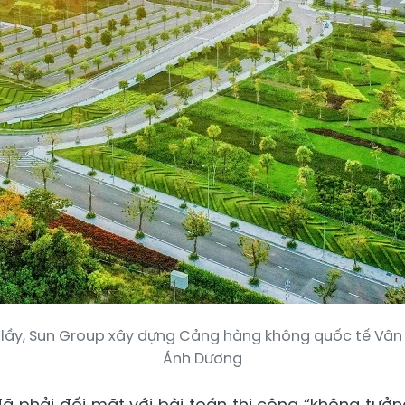
 lầy, Sun Group xây dựng Cảng hàng không quốc tế Vân
Ánh Dương
 phải đối mặt với bài toán thi công “không tưởng