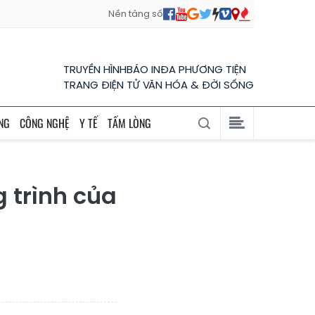
Nền tảng số
TRUYỀN HÌNH
BÁO IN
ĐA PHƯƠNG TIỆN
TRANG ĐIỆN TỬ VĂN HÓA & ĐỜI SỐNG
NG
CÔNG NGHỆ
Y TẾ
TẤM LÒNG
g trình của