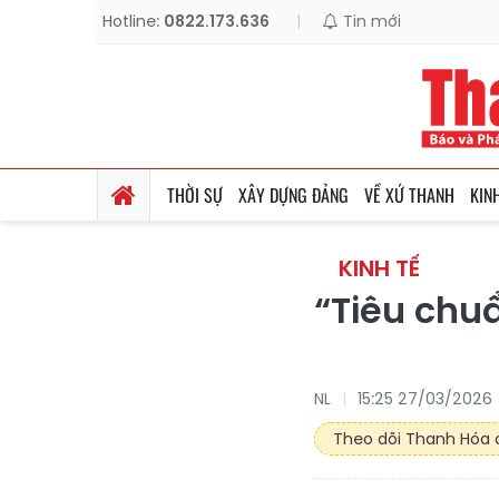
Hotline:
0822.173.636
|
Tin mới
THỜI SỰ
XÂY DỰNG ĐẢNG
VỀ XỨ THANH
KIN
KINH TẾ
“Tiêu chuẩ
NL
15:25 27/03/2026
Theo dõi Thanh Hóa o