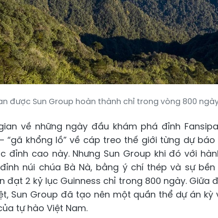
an được Sun Group hoàn thành chỉ trong vòng 800 ngày
gian về những ngày đầu khám phá đỉnh Fansipa
 “gã khổng lồ” về cáp treo thế giới từng dự báo 
 đỉnh cao này. Nhưng Sun Group khi đó với hàn
 đỉnh núi chúa Bà Nà, bằng ý chí thép và sự bền
 đạt 2 kỷ lục Guinness chỉ trong 800 ngày. Giữa đ
hiệt, Sun Group đã tạo nên một quần thể dự án kỳ
của tự hào Việt Nam.