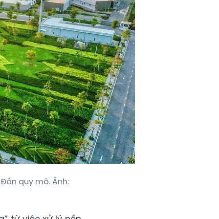
 Đồn quy mô. Ảnh:
” từ việc xử lý nền