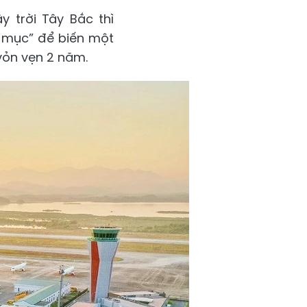
 trời Tây Bắc thì
n mục” để biến một
 vỏn vẹn 2 năm.