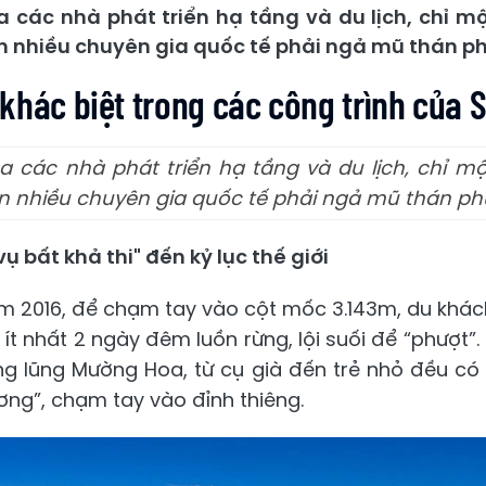
a các nhà phát triển hạ tầng và du lịch, chỉ mộ
n nhiều chuyên gia quốc tế phải ngả mũ thán ph
khác biệt trong các công trình của 
a các nhà phát triển hạ tầng và du lịch, chỉ mộ
ến nhiều chuyên gia quốc tế phải ngả mũ thán ph
 bất khả thi" đến kỷ lục thế giới
m 2016, để chạm tay vào cột mốc 3.143m, du khác
ít nhất 2 ngày đêm luồn rừng, lội suối để “phượt”. 
ung lũng Mường Hoa, từ cụ già đến trẻ nhỏ đều c
ng”, chạm tay vào đỉnh thiêng.