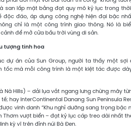
và san lấp mặt bằng đạt quy mô kỷ lục trong thời
 kế độc đáo, áp dụng công nghệ hiện đại bậc nh
ông chỉ là một công trình giao thông. Nó là bi
 cảnh để mở cửa bầu trời vùng di sản.
u tượng tinh hoa
c dự án của Sun Group, người ta thấy một sợi c
n tốc mà mỗi công trình là một kiệt tác được dà
à Nà Hills) – dải lụa vắt ngang lưng chừng mây t
tế; hay InterContinental Danang Sun Peninsula Res
được vinh danh “Khu nghỉ dưỡng sang trọng bậc nh
 Thơm vượt biển – đạt kỷ lục cáp treo dài nhất thế
nh kỳ vĩ trên đỉnh núi Bà Đen.