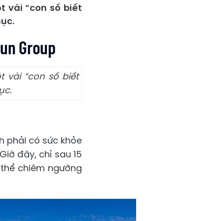
t vài “con số biết
ục.
Sun Group
t vài “con số biết
ục.
h phải có sức khỏe
Giờ đây, chỉ sau 15
ó thể chiêm ngưỡng