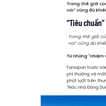
Trong thế giới củ
nói” cũng đủ khiế
“Tiêu chuẩn” 
Trong thế giới củ
nói” cũng đủ khi
Từ những "nhiệm vụ
Fansipan trước nă
phi thường và mất 
phút lướt trên th
“Nóc nhà Đông Dươ