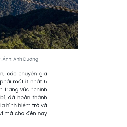
. Ảnh: Ánh Dương
n, các chuyên gia
phải mất ít nhất 5
h trang vừa “chinh
 bỉ, đã hoàn thành
ịa hình hiểm trở và
 vĩ mà cho đến nay