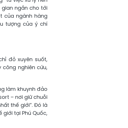
 gian ngắn cho tới
ất của ngành hàng
ểu tượng của ý chí
hỉ đỏ xuyên suốt,
y công nghiên cứu,
ừng làm khuynh đảo
ort – nơi giữ chuỗi
ất thế giới”. Đó là
 giới tại Phú Quốc,