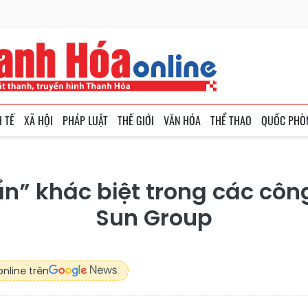
H TẾ
XÃ HỘI
PHÁP LUẬT
THẾ GIỚI
VĂN HÓA
THỂ THAO
QUỐC PHÒ
n” khác biệt trong các côn
Sun Group
nline trên