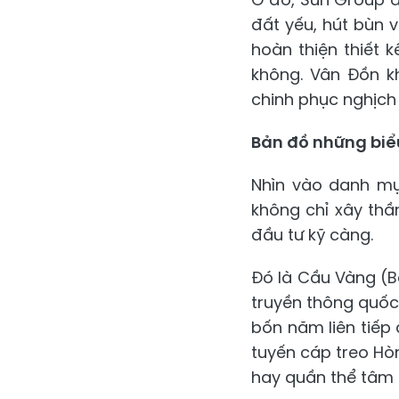
đất yếu, hút bùn 
hoàn thiện thiết
không. Vân Đồn kh
chinh phục nghịch
Bản đồ những biể
Nhìn vào danh mụ
không chỉ xây thầ
đầu tư kỹ càng.
Đó là Cầu Vàng (B
truyền thông quốc 
bốn năm liên tiếp 
tuyến cáp treo Hòn
hay quần thể tâm li