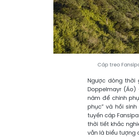
Cáp treo Fansip
Ngược dòng thời 
Doppelmayr (Áo) –
năm để chinh phục
phục” và hồi sinh
tuyến cáp Fansipan
thời tiết khắc ng
vẫn là biểu tượng 