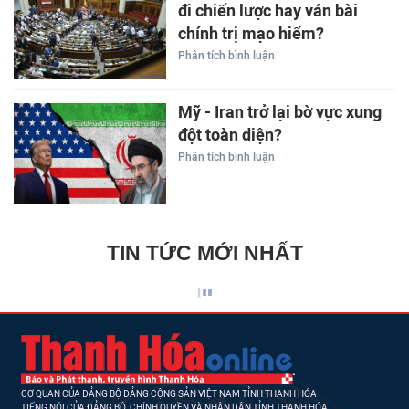
đi chiến lược hay ván bài
chính trị mạo hiểm?
Phân tích bình luận
Mỹ - Iran trở lại bờ vực xung
đột toàn diện?
Phân tích bình luận
TIN TỨC MỚI NHẤT
CƠ QUAN CỦA ĐẢNG BỘ ĐẢNG CỘNG SẢN VIỆT NAM TỈNH THANH HÓA
TIẾNG NÓI CỦA ĐẢNG BỘ, CHÍNH QUYỀN VÀ NHÂN DÂN TỈNH THANH HÓA