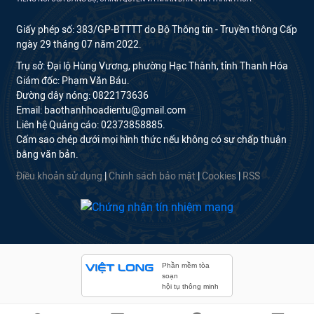
Giấy phép số: 383/GP-BTTTT do Bộ Thông tin - Truyền thông Cấp
ngày 29 tháng 07 năm 2022.
Trụ sở: Đại lộ Hùng Vương, phường Hạc Thành, tỉnh Thanh Hóa
Giám đốc: Phạm Văn Báu.
Đường dây nóng: 0822173636
Email: baothanhhoadientu@gmail.com
Liên hệ Quảng cáo: 02373858885.
Cấm sao chép dưới mọi hình thức nếu không có sự chấp thuận
bằng văn bản.
Điều khoản sử dụng
|
Chính sách bảo mật
|
Cookies
|
RSS
Phần mềm tòa
soạn
hội tụ thông minh