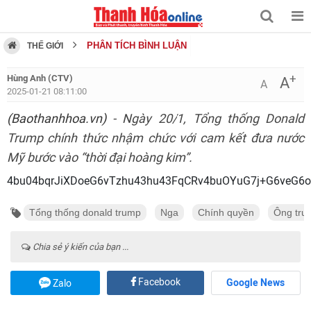
PHÂN TÍCH BÌNH LUẬN
THẾ GIỚI
+
Hùng Anh (CTV)
A
A
2025-01-21 08:11:00
(Baothanhhoa.vn)
- Ngày 20/1, Tổng thống Donald
Trump chính thức nhậm chức với cam kết đưa nước
Mỹ bước vào “thời đại hoàng kim”.
4bu04bqrJiXDoeG6vTzh
Tổng thống donald trump
Nga
Chính quyền
Ông tru
Chia sẻ ý kiến của bạn ...
Facebook
Google News
Zalo