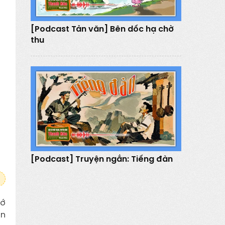
[Podcast Tản văn] Bên dốc hạ chờ
thu
[Podcast] Truyện ngắn: Tiếng đàn
hớ
ản