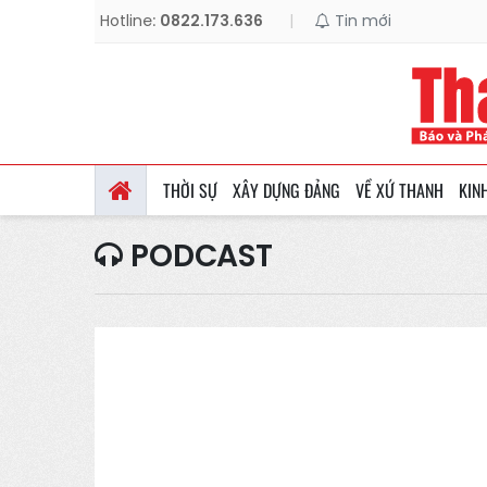
Hotline:
0822.173.636
|
Tin mới
THỜI SỰ
XÂY DỰNG ĐẢNG
VỀ XỨ THANH
KIN
PODCAST