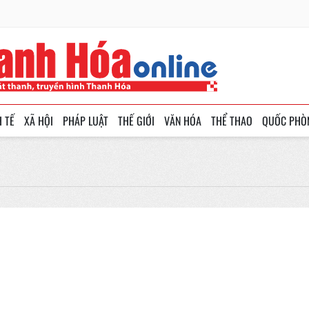
H TẾ
XÃ HỘI
PHÁP LUẬT
THẾ GIỚI
VĂN HÓA
THỂ THAO
QUỐC PHÒ