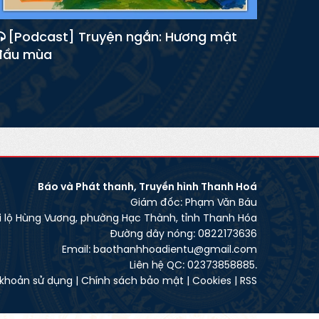
[Podcast] Truyện ngắn: Hương mật
đầu mùa
Báo và Phát thanh, Truyền hình Thanh Hoá
Giám đốc: Phạm Văn Báu
ại lộ Hùng Vương, phường Hạc Thành, tỉnh Thanh Hóa
Đường dây nóng: 0822173636
Email: baothanhhoadientu@gmail.com
Liên hệ QC: 02373858885.
 khoản sử dụng
|
Chính sách bảo mật
|
Cookies
|
RSS