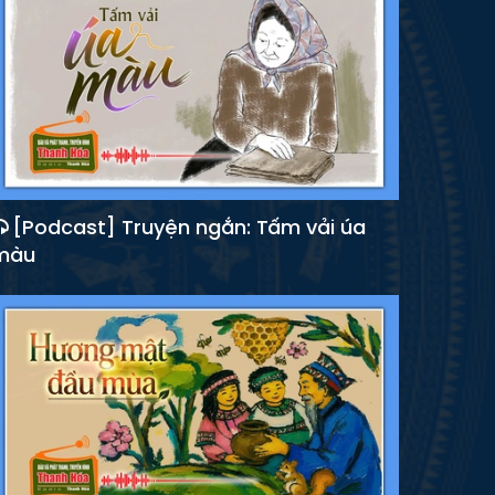
[Podcast] Truyện ngắn: Tấm vải úa
màu