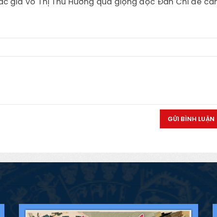
ác giả Võ Thị Thu Hương qua giọng đọc Đan Chi để c
GỬI BÌNH LUẬN