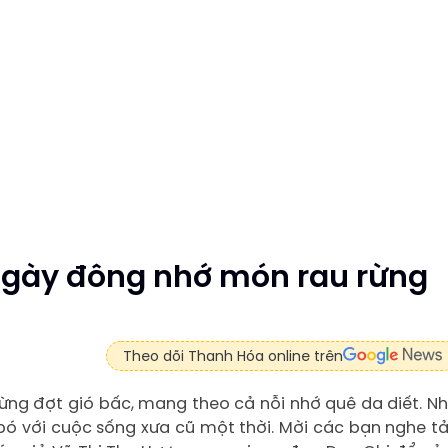
 Ngày đông nhớ món rau rừng
Theo dõi Thanh Hóa online trên
ng đợt gió bấc, mang theo cả nỗi nhớ quê da diết. N
bó với cuộc sống xưa cũ một thời. Mời các bạn nghe t