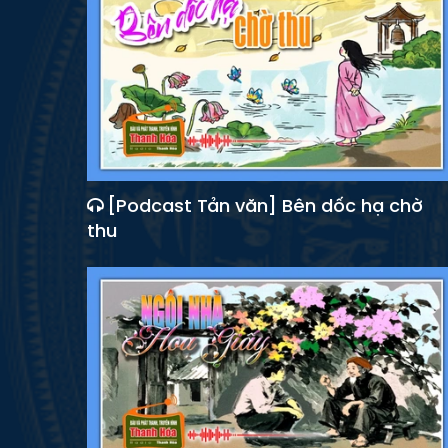
[Podcast Tản văn] Bên dốc hạ chờ
thu