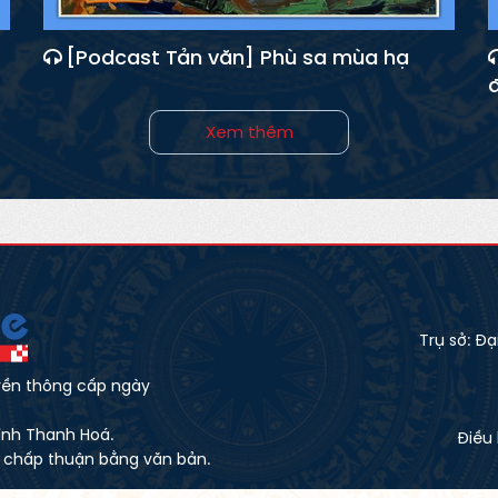
[Podcast Tản văn] Phù sa mùa hạ
Xem thêm
Trụ sở: Đ
yền thông cấp ngày
ình Thanh Hoá.
Điều
 chấp thuận bằng văn bản.