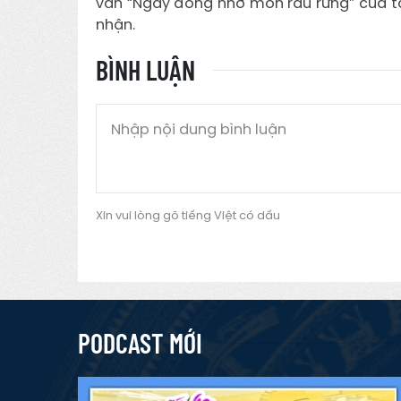
văn “Ngày đông nhớ món rau rừng” của t
nhận.
BÌNH LUẬN
Xin vui lòng gõ tiếng Việt có dấu
PODCAST MỚI