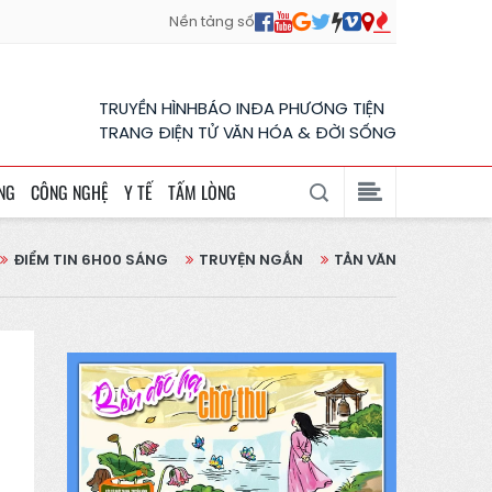
Nền tảng số
TRUYỀN HÌNH
BÁO IN
ĐA PHƯƠNG TIỆN
TRANG ĐIỆN TỬ VĂN HÓA & ĐỜI SỐNG
NG
CÔNG NGHỆ
Y TẾ
TẤM LÒNG
ĐIỂM TIN 6H00 SÁNG
TRUYỆN NGẮN
TẢN VĂN