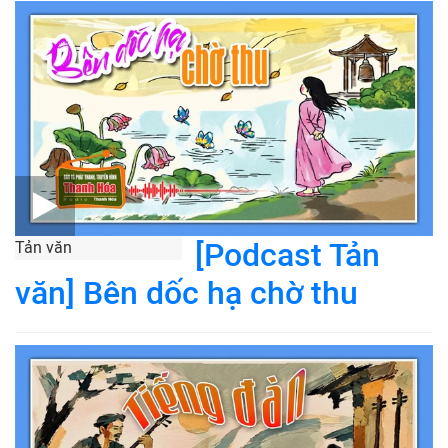
[Podcast Tản
Tản văn
văn] Bên dốc hạ chờ thu