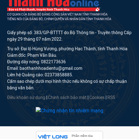
CƠ QUAN CỦA ĐẢNG BỘ ĐẢNG CỘNG SẢN VIỆT NAM TỈNH THANH HÓA
TIẾNG NÓI CỦA ĐẢNG BỘ, CHÍNH QUYỀN VÀ NHÂN DÂN TỈNH THANH HÓA
Giấy phép số: 383/GP-BTTTT do Bộ Thông tin - Truyền thông Cấp
ngày 29 tháng 07 năm 2022.
Trụ sở: Đại lộ Hùng Vương, phường Hạc Thành, tỉnh Thanh Hóa
Giám đốc: Phạm Văn Báu.
Đường dây nóng: 0822173636
Email: baothanhhoadientu@gmail.com
Liên hệ Quảng cáo: 02373858885.
Cấm sao chép dưới mọi hình thức nếu không có sự chấp thuận
bằng văn bản.
Điều khoản sử dụng
|
Chính sách bảo mật
|
Cookies
|
RSS
Phần mềm tòa