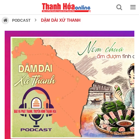
DẶM DÀI XỨ THANH
PODCAST