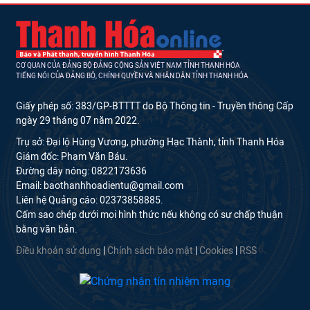
CƠ QUAN CỦA ĐẢNG BỘ ĐẢNG CỘNG SẢN VIỆT NAM TỈNH THANH HÓA
TIẾNG NÓI CỦA ĐẢNG BỘ, CHÍNH QUYỀN VÀ NHÂN DÂN TỈNH THANH HÓA
Giấy phép số: 383/GP-BTTTT do Bộ Thông tin - Truyền thông Cấp
ngày 29 tháng 07 năm 2022.
Trụ sở: Đại lộ Hùng Vương, phường Hạc Thành, tỉnh Thanh Hóa
Giám đốc: Phạm Văn Báu.
Đường dây nóng: 0822173636
Email: baothanhhoadientu@gmail.com
Liên hệ Quảng cáo: 02373858885.
Cấm sao chép dưới mọi hình thức nếu không có sự chấp thuận
bằng văn bản.
Điều khoản sử dụng
|
Chính sách bảo mật
|
Cookies
|
RSS