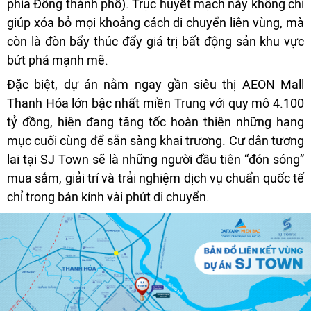
phía Đông thành phố). Trục huyết mạch này không chỉ
giúp xóa bỏ mọi khoảng cách di chuyển liên vùng, mà
còn là đòn bẩy thúc đẩy giá trị bất động sản khu vực
bứt phá mạnh mẽ.
Đặc biệt, dự án nằm ngay gần siêu thị AEON Mall
Thanh Hóa lớn bậc nhất miền Trung với quy mô 4.100
tỷ đồng, hiện đang tăng tốc hoàn thiện những hạng
mục cuối cùng để sẵn sàng khai trương. Cư dân tương
lai tại SJ Town sẽ là những người đầu tiên “đón sóng”
mua sắm, giải trí và trải nghiệm dịch vụ chuẩn quốc tế
chỉ trong bán kính vài phút di chuyển.