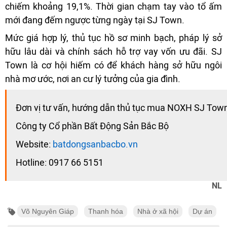
chiếm khoảng 19,1%. Thời gian chạm tay vào tổ ấm
mới đang đếm ngược từng ngày tại SJ Town.
Mức giá hợp lý, thủ tục hồ sơ minh bạch, pháp lý sở
hữu lâu dài và chính sách hỗ trợ vay vốn ưu đãi. SJ
Town là cơ hội hiếm có để khách hàng sở hữu ngôi
nhà mơ ước, nơi an cư lý tưởng của gia đình.
Đơn vị tư vấn, hướng dẫn thủ tục mua NOXH SJ Tow
Công ty Cổ phần Bất Động Sản Bắc Bộ
Website:
batdongsanbacbo.vn
Hotline: 0917 66 5151
NL
Võ Nguyên Giáp
Thanh hóa
Nhà ở xã hội
Dự án