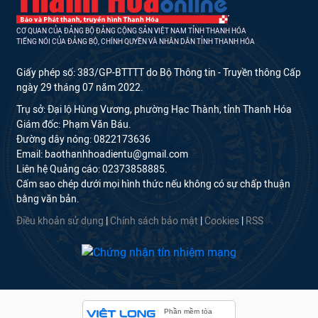
CƠ QUAN CỦA ĐẢNG BỘ ĐẢNG CỘNG SẢN VIỆT NAM TỈNH THANH HÓA
TIẾNG NÓI CỦA ĐẢNG BỘ, CHÍNH QUYỀN VÀ NHÂN DÂN TỈNH THANH HÓA
Giấy phép số: 383/GP-BTTTT do Bộ Thông tin - Truyền thông Cấp
ngày 29 tháng 07 năm 2022.
Trụ sở: Đại lộ Hùng Vương, phường Hạc Thành, tỉnh Thanh Hóa
Giám đốc: Phạm Văn Báu.
Đường dây nóng: 0822173636
Email: baothanhhoadientu@gmail.com
Liên hệ Quảng cáo: 02373858885.
Cấm sao chép dưới mọi hình thức nếu không có sự chấp thuận
bằng văn bản.
Điều khoản sử dụng
|
Chính sách bảo mật
|
Cookies
|
RSS
Phần mềm tòa