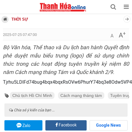
THỜI SỰ
+
A
2025-07-25 07:47:00
A
Bộ Văn hóa, Thể thao và Du lịch ban hành Quyết định
phê duyệt mẫu biểu trưng (logo) để sử dụng chính
thức trong các hoạt động tuyên truyền kỷ niệm 80
năm Cách mạng tháng Tám và Quốc khánh 2/9.
Tjrhu5LDlFd74bug4bqx4bqxRsOVw6PhurY74bq3e8Odw5VP
Chủ tịch Hồ Chí Minh
Cách mạng tháng tám
Tuyên truy
Chia sẻ ý kiến của bạn ...
Facebook
Google News
Zalo