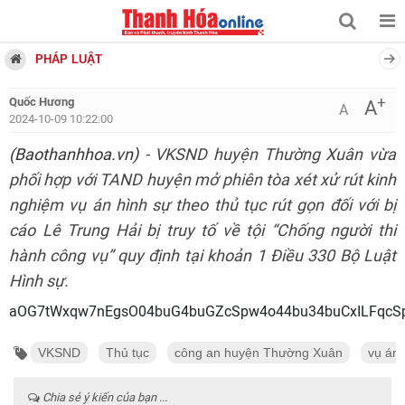
PHÁP LUẬT
+
Quốc Hương
A
A
2024-10-09 10:22:00
(Baothanhhoa.vn)
- VKSND huyện Thường Xuân vừa
phối hợp với TAND huyện mở phiên tòa xét xử rút kinh
nghiệm vụ án hình sự theo thủ tục rút gọn đối với bị
cáo Lê Trung Hải bị truy tố về tội “Chống người thi
hành công vụ” quy định tại khoản 1 Điều 330 Bộ Luật
Hình sự.
aOG7tWxqw7nEgsO04buG4buGZcSpw4o44bu34buCxILFqcSp
VKSND
Thủ tục
công an huyện Thường Xuân
vụ án 
Chia sẻ ý kiến của bạn ...