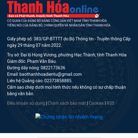
CƠ QUAN CỦA ĐẢNG BỘ ĐẢNG CỘNG SẢN VIỆT NAM TỈNH THANH HÓA
TIẾNG NÓI CỦA ĐẢNG BỘ, CHÍNH QUYỀN VÀ NHÂN DÂN TỈNH THANH HÓA
Giấy phép số: 383/GP-BTTTT do Bộ Thông tin - Truyền thông Cấp
ngày 29 tháng 07 năm 2022.
Trụ sở: Đại lộ Hùng Vương, phường Hạc Thành, tỉnh Thanh Hóa
Giám đốc: Phạm Văn Báu.
Đường dây nóng: 0822173636
Email: baothanhhoadientu@gmail.com
Liên hệ Quảng cáo: 02373858885.
Cấm sao chép dưới mọi hình thức nếu không có sự chấp thuận
bằng văn bản.
Điều khoản sử dụng
|
Chính sách bảo mật
|
Cookies
|
RSS