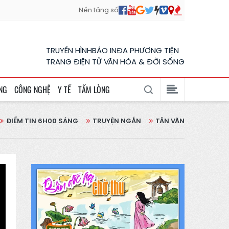
Nền tảng số
TRUYỀN HÌNH
BÁO IN
ĐA PHƯƠNG TIỆN
TRANG ĐIỆN TỬ VĂN HÓA & ĐỜI SỐNG
NG
CÔNG NGHỆ
Y TẾ
TẤM LÒNG
ĐIỂM TIN 6H00 SÁNG
TRUYỆN NGẮN
TẢN VĂN