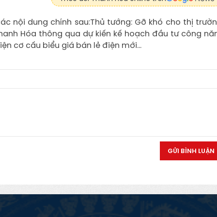
ác nội dung chính sau:Thủ tướng: Gỡ khó cho thị trườ
 Thanh Hóa thông qua dự kiến kế hoạch đầu tư công n
n cơ cấu biểu giá bán lẻ điện mới...
GỬI BÌNH LUẬN