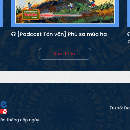
[Podcast Tản văn] Phù sa mùa hạ
Xem thêm
Trụ sở: Đ
yền thông cấp ngày