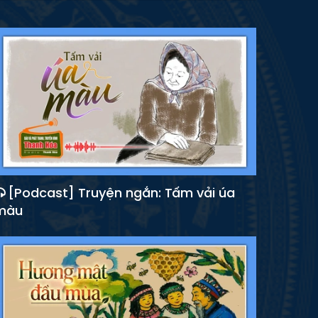
[Podcast] Truyện ngắn: Tấm vải úa
màu