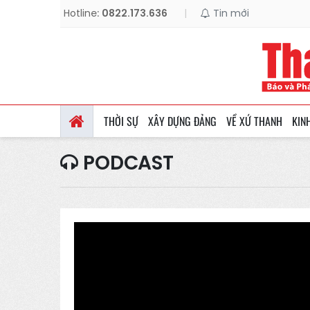
Hotline:
0822.173.636
|
Tin mới
THỜI SỰ
XÂY DỰNG ĐẢNG
VỀ XỨ THANH
KIN
PODCAST