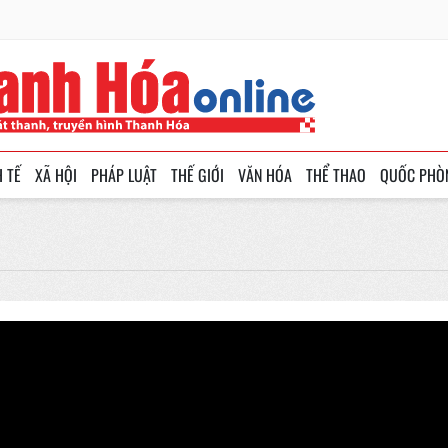
H TẾ
XÃ HỘI
PHÁP LUẬT
THẾ GIỚI
VĂN HÓA
THỂ THAO
QUỐC PHÒ