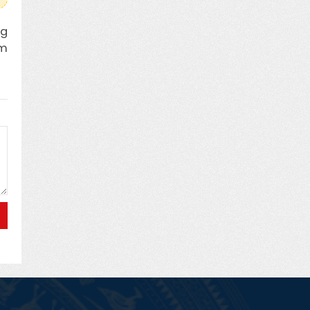
ng
ăm