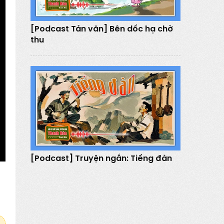
[Podcast Tản văn] Bên dốc hạ chờ
thu
[Podcast] Truyện ngắn: Tiếng đàn