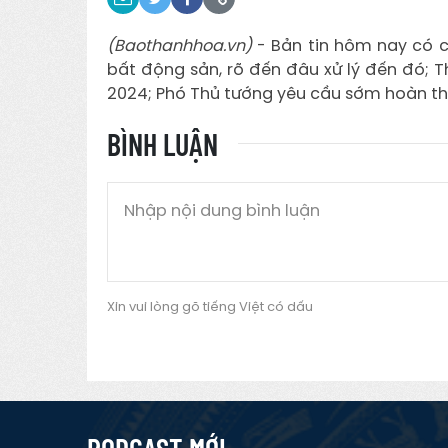
(Baothanhhoa.vn)
- Bản tin hôm nay có c
bất động sản, rõ đến đâu xử lý đến đó;
2024; Phó Thủ tướng yêu cầu sớm hoàn thiệ
BÌNH LUẬN
Xin vui lòng gõ tiếng Việt có dấu