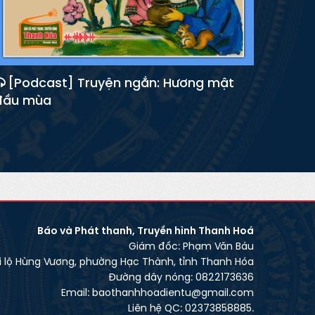
[Podcast] Truyện ngắn: Hương mật
đầu mùa
Báo và Phát thanh, Truyền hình Thanh Hoá
Giám đốc: Phạm Văn Báu
ại lộ Hùng Vương, phường Hạc Thành, tỉnh Thanh Hóa
Đường dây nóng: 0822173636
Email: baothanhhoadientu@gmail.com
Liên hệ QC: 02373858885.