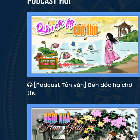
PODCAST MỚI
[Podcast Tản văn] Bên dốc hạ chờ
thu