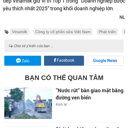
tiếp Vinamilk giữ vị trí Top 1 trong “Doanh nghiệp được
yêu thích nhất 2025” trong khối doanh nghiệp lớn.
NL
Vinamilk
Công ty cổ phần sữa Việt Nam
Phát triển
D
Chia sẻ ý kiến của bạn ...
Facebook
Google News
Zalo
BẠN CÓ THỂ QUAN TÂM
“Nước rút” bàn giao mặt bằng
đường ven biển
Kinh tế