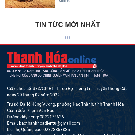
Kinh tế
TIN TỨC MỚI NHẤT
CƠ QUAN CỦA ĐẢNG BỘ ĐẢNG CỘNG SẢN VIỆT NAM TỈNH THANH HÓA
TIẾNG NÓI CỦA ĐẢNG BỘ, CHÍNH QUYỀN VÀ NHÂN DÂN TỈNH THANH HÓA
Giấy phép số: 383/GP-BTTTT do Bộ Thông tin - Truyền thông Cấp
ngày 29 tháng 07 năm 2022.
Trụ sở: Đại lộ Hùng Vương, phường Hạc Thành, tỉnh Thanh Hóa
Giám đốc: Phạm Văn Báu.
Đường dây nóng: 0822173636
Email: baothanhhoadientu@gmail.com
Liên hệ Quảng cáo: 02373858885.