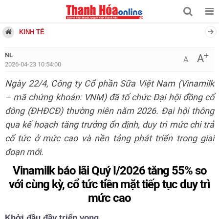
KINH TẾ
+
NL
A
A
2026-04-23 10:54:00
Ngày 22/4, Công ty Cổ phần Sữa Việt Nam (Vinamilk
– mã chứng khoán: VNM) đã tổ chức Đại hội đồng cổ
đông (ĐHĐCĐ) thường niên năm 2026. Đại hội thông
qua kế hoạch tăng trưởng ổn định, duy trì mức chi trả
cổ tức ở mức cao và nền tảng phát triển trong giai
đoạn mới.
Vinamilk báo lãi Quý I/2026 tăng 55% so
với cùng kỳ, cổ tức tiền mặt tiếp tục duy trì
mức cao
Khởi đầu đầy triển vọng