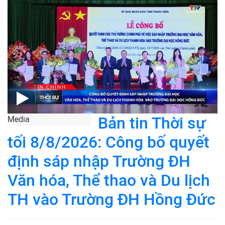
Bản tin Thời sự
Media
tối 8/8/2026: Công bố quyết
định sáp nhập Trường ĐH
Văn hóa, Thể thao và Du lịch
TH vào Trường ĐH Hồng Đức