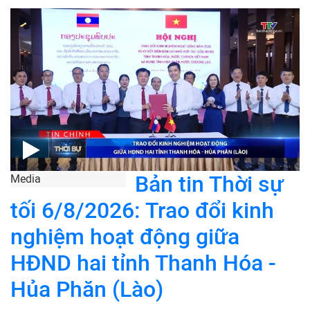
Bản tin Thời sự
Media
tối 6/8/2026: Trao đổi kinh
nghiệm hoạt động giữa
HĐND hai tỉnh Thanh Hóa -
Hủa Phăn (Lào)