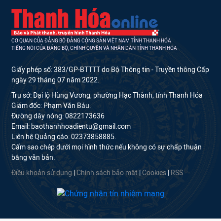
CƠ QUAN CỦA ĐẢNG BỘ ĐẢNG CỘNG SẢN VIỆT NAM TỈNH THANH HÓA
TIẾNG NÓI CỦA ĐẢNG BỘ, CHÍNH QUYỀN VÀ NHÂN DÂN TỈNH THANH HÓA
Giấy phép số: 383/GP-BTTTT do Bộ Thông tin - Truyền thông Cấp
ngày 29 tháng 07 năm 2022.
Trụ sở: Đại lộ Hùng Vương, phường Hạc Thành, tỉnh Thanh Hóa
Giám đốc: Phạm Văn Báu.
Đường dây nóng: 0822173636
Email: baothanhhoadientu@gmail.com
Liên hệ Quảng cáo: 02373858885.
Cấm sao chép dưới mọi hình thức nếu không có sự chấp thuận
bằng văn bản.
Điều khoản sử dụng
|
Chính sách bảo mật
|
Cookies
|
RSS