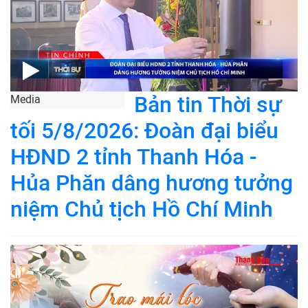
Bản tin Thời sự
Media
tối 5/8/2026: Đoàn đại biểu
HĐND 2 tỉnh Thanh Hóa -
Hủa Phăn dâng hương tưởng
niệm Chủ tịch Hồ Chí Minh