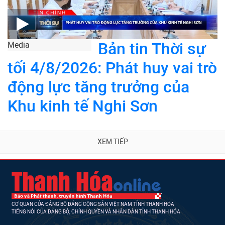
Bản tin Thời sự
Media
tối 4/8/2026: Phát huy vai trò
động lực tăng trưởng của
Khu kinh tế Nghi Sơn
XEM TIẾP
CƠ QUAN CỦA ĐẢNG BỘ ĐẢNG CỘNG SẢN VIỆT NAM TỈNH THANH HÓA
TIẾNG NÓI CỦA ĐẢNG BỘ, CHÍNH QUYỀN VÀ NHÂN DÂN TỈNH THANH HÓA