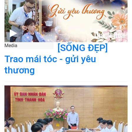
[SỐNG ĐẸP]
Media
Trao mái tóc - gửi yêu
thương