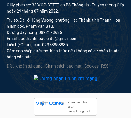
Giấy phép số: 383/GP-BTTTT do Bộ Thông tin - Truyền thông Cấp
ngày 29 tháng 07 năm 2022.
Trụ sở: Đại lộ Hùng Vương, phường Hạc Thành, tỉnh Thanh Hóa
Giám đốc: Phạm Văn Báu.
Đường dây nóng: 0822173636
Email: baothanhhoadientu@gmail.com
Liên hệ Quảng cáo: 02373858885.
Cấm sao chép dưới mọi hình thức nếu không có sự chấp thuận
bằng văn bản.
Điều khoản sử dụng
|
Chính sách bảo mật
|
Cookies
|
RSS
Phần mềm tòa
soạn
hội tụ thông minh