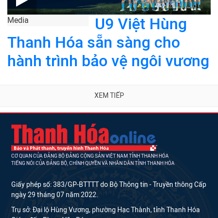
U9 Việt Hùng
Media
Thanh Hóa sẵn sàng cho
hành trình bảo vệ ngôi vương
XEM TIẾP
CƠ QUAN CỦA ĐẢNG BỘ ĐẢNG CỘNG SẢN VIỆT NAM TỈNH THANH HÓA
TIẾNG NÓI CỦA ĐẢNG BỘ, CHÍNH QUYỀN VÀ NHÂN DÂN TỈNH THANH HÓA
Giấy phép số: 383/GP-BTTTT do Bộ Thông tin - Truyền thông Cấp
ngày 29 tháng 07 năm 2022.
Trụ sở: Đại lộ Hùng Vương, phường Hạc Thành, tỉnh Thanh Hóa