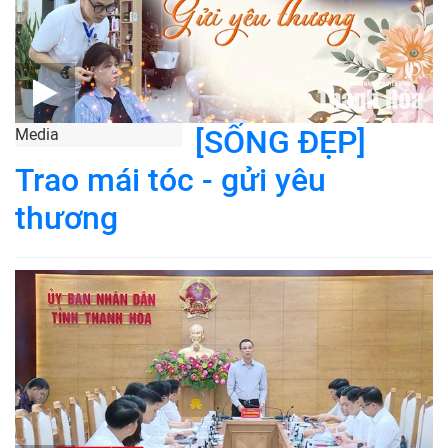
[SỐNG ĐẸP]
Media
Trao mái tóc - gửi yêu
thương