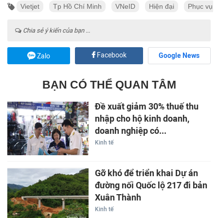
Vietjet
Tp Hồ Chí Minh
VNeID
Hiện đại
Phục vụ
Chia sẻ ý kiến của bạn ...
Facebook
Google News
Zalo
BẠN CÓ THỂ QUAN TÂM
Đề xuất giảm 30% thuế thu
nhập cho hộ kinh doanh,
doanh nghiệp có...
Kinh tế
Gỡ khó để triển khai Dự án
đường nối Quốc lộ 217 đi bản
Xuân Thành
Kinh tế