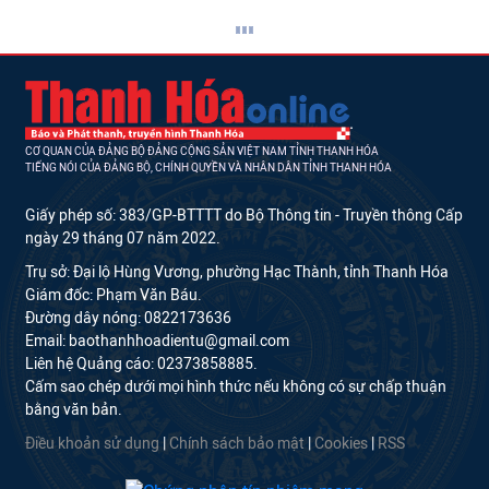
CƠ QUAN CỦA ĐẢNG BỘ ĐẢNG CỘNG SẢN VIỆT NAM TỈNH THANH HÓA
TIẾNG NÓI CỦA ĐẢNG BỘ, CHÍNH QUYỀN VÀ NHÂN DÂN TỈNH THANH HÓA
Giấy phép số: 383/GP-BTTTT do Bộ Thông tin - Truyền thông Cấp
ngày 29 tháng 07 năm 2022.
Trụ sở: Đại lộ Hùng Vương, phường Hạc Thành, tỉnh Thanh Hóa
Giám đốc: Phạm Văn Báu.
Đường dây nóng: 0822173636
Email: baothanhhoadientu@gmail.com
Liên hệ Quảng cáo: 02373858885.
Cấm sao chép dưới mọi hình thức nếu không có sự chấp thuận
bằng văn bản.
Điều khoản sử dụng
|
Chính sách bảo mật
|
Cookies
|
RSS