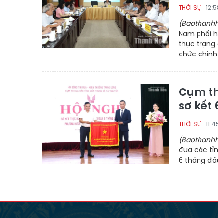
12:
THỜI SỰ
(Baothanhh
Nam phối h
thực trạng
chức chính t
Cụm th
sơ kết
11:
THỜI SỰ
(Baothanhh
đua các tỉn
6 tháng đầ