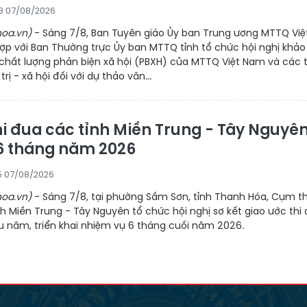
58 07/08/2026
oa.vn)
- Sáng 7/8, Ban Tuyên giáo Ủy ban Trung ương MTTQ Việ
ợp với Ban Thường trực Ủy ban MTTQ tỉnh tổ chức hội nghị khảo
 chất lượng phản biện xã hội (PBXH) của MTTQ Việt Nam và các 
rị - xã hội đối với dự thảo văn...
i đua các tỉnh Miền Trung - Tây Nguyê
 6 tháng năm 2026
45 07/08/2026
oa.vn)
- Sáng 7/8, tại phường Sầm Sơn, tỉnh Thanh Hóa, Cụm th
h Miền Trung - Tây Nguyên tổ chức hội nghị sơ kết giao ước thi
u năm, triển khai nhiệm vụ 6 tháng cuối năm 2026.