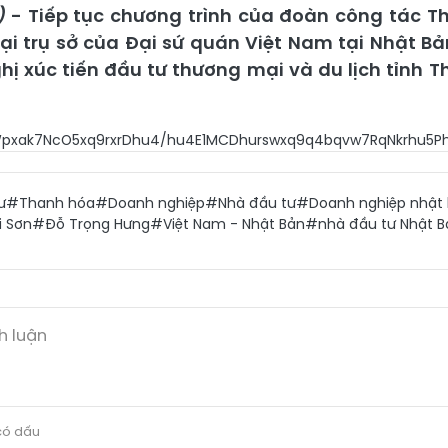
)
- Tiếp tục chương trình của đoàn công tác T
 tại trụ sở của Đại sứ quán Việt Nam tại Nhật B
hị xúc tiến đầu tư thương mại và du lịch tỉnh 
6veG7j+G6r8Wpxak7NcO5x
ư
#Thanh hóa
#Doanh nghiệp
#Nhà đầu tư
#Doanh nghiệp nhật
i Sơn
#Đỗ Trọng Hưng
#Việt Nam - Nhật Bản
#nhà đầu tư Nhật B
 có dấu