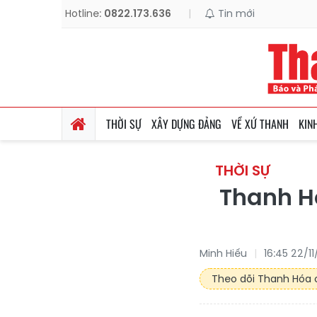
Hotline:
0822.173.636
|
Tin mới
THỜI SỰ
XÂY DỰNG ĐẢNG
VỀ XỨ THANH
KIN
THỜI SỰ
Thanh Hó
Minh Hiếu
16:45 22/1
Theo dõi Thanh Hóa o