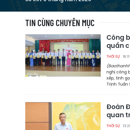
TIN CÙNG CHUYÊN MỤC
Công bố
quần c
16:1
THỜI SỰ
(Baothanhh
nghị công 
xếp, tinh 
Trịnh Tuấn S
Đoàn Đ
quan t
13:
THỜI SỰ