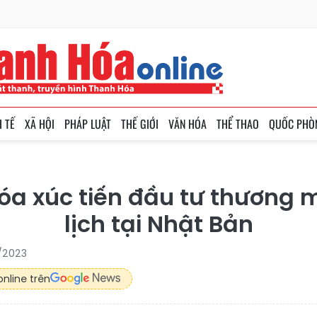
H TẾ
XÃ HỘI
PHÁP LUẬT
THẾ GIỚI
VĂN HÓA
THỂ THAO
QUỐC PHÒ
a xúc tiến đầu tư thương 
lịch tại Nhật Bản
1/2023
nline trên