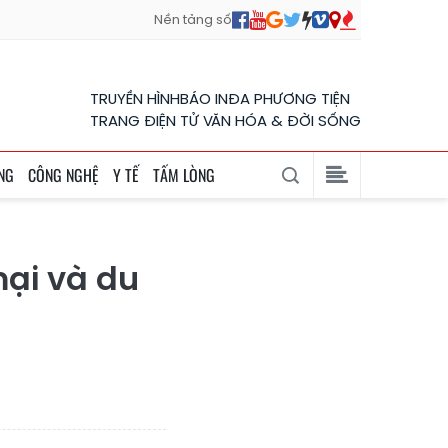
Nền tảng số
TRUYỀN HÌNH
BÁO IN
ĐA PHƯƠNG TIỆN
TRANG ĐIỆN TỬ VĂN HÓA & ĐỜI SỐNG
NG
CÔNG NGHỆ
Y TẾ
TẤM LÒNG
mại và du