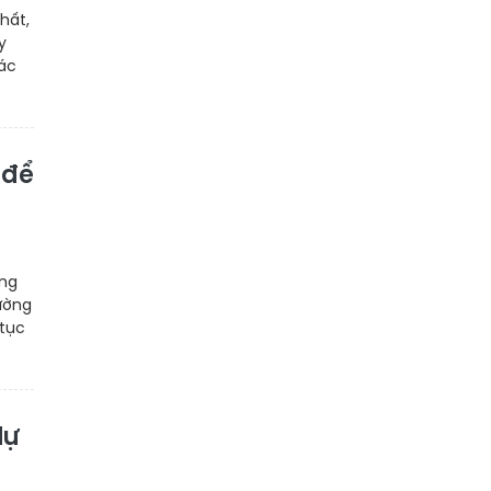
hất,
y
các
 để
ồng
ường
 tục
dự