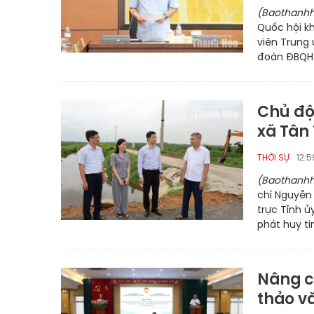
(Baothanhh
Quốc hội kh
viên Trung 
đoàn ĐBQH t
Chủ độ
xã Tân 
12:
THỜI SỰ
(Baothanhh
chí Nguyễn
trực Tỉnh ủ
phát huy ti
Nâng c
thảo v