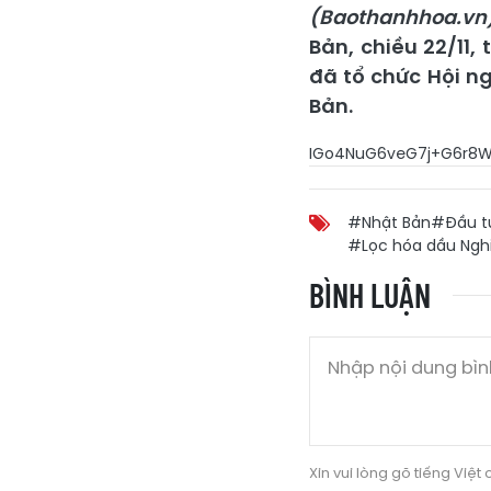
(Baothanhhoa.vn
Bản, chiều 22/11,
đã tổ chức Hội ng
Bản.
IGo4NuG
#Nhật Bản
#Đầu t
#Lọc hóa dầu Ngh
BÌNH LUẬN
Xin vui lòng gõ tiếng Việt