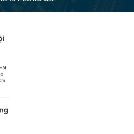
ội
hội
ắp
chí
ung