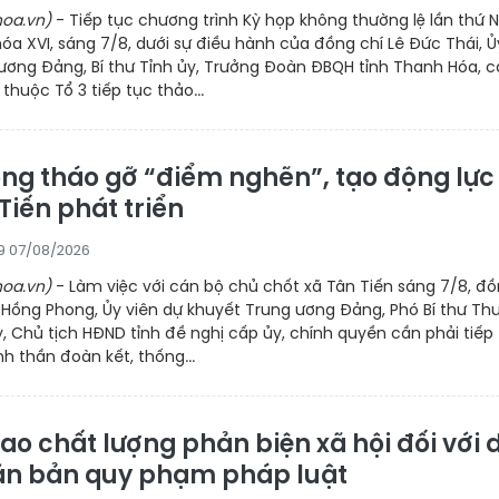
oa.vn)
- Tiếp tục chương trình Kỳ họp không thường lệ lần thứ N
óa XVI, sáng 7/8, dưới sự điều hành của đồng chí Lê Đức Thái, Ủ
ương Đảng, Bí thư Tỉnh ủy, Trưởng Đoàn ĐBQH tỉnh Thanh Hóa, 
huộc Tổ 3 tiếp tục thảo...
ng tháo gỡ “điểm nghẽn”, tạo động lực
Tiến phát triển
59 07/08/2026
oa.vn)
- Làm việc với cán bộ chủ chốt xã Tân Tiến sáng 7/8, đ
 Hồng Phong, Ủy viên dự khuyết Trung ương Đảng, Phó Bí thư Th
y, Chủ tịch HĐND tỉnh đề nghị cấp ủy, chính quyền cần phải tiếp
nh thần đoàn kết, thống...
ao chất lượng phản biện xã hội đối với 
ăn bản quy phạm pháp luật