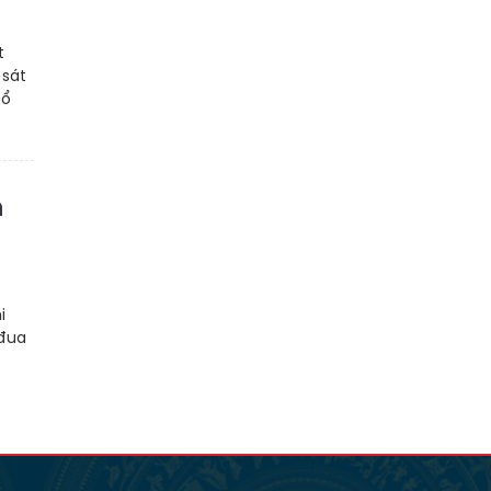
t
 sát
tổ
n
i
 đua