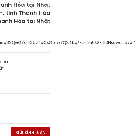
hanh Hóa tại Nhật
ản, tỉnh Thanh Hóa
Thanh Hóa tại Nhật
q9rxrDhu4/hu4E1MCDhur
 bản
ản
GỬI BÌNH LUẬN