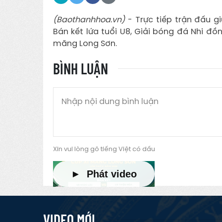
(Baothanhhoa.vn)
- Trực tiếp trận đấu g
Bán kết lứa tuổi U8, Giải bóng đá Nhi đ
măng Long Sơn.
BÌNH LUẬN
Xin vui lòng gõ tiếng Việt có dấu
► Phát video
VIDEO MỚI