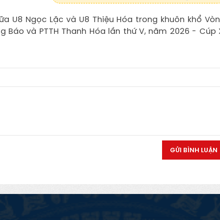
iữa U8 Ngọc Lặc và U8 Thiệu Hóa trong khuôn khổ Vò
ồng Báo và PTTH Thanh Hóa lần thứ V, năm 2026 - Cúp 
GỬI BÌNH LUẬN