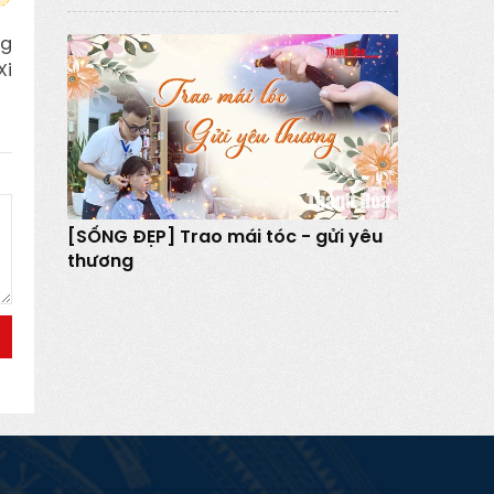
ng
Xi
[SỐNG ĐẸP] Trao mái tóc - gửi yêu
thương