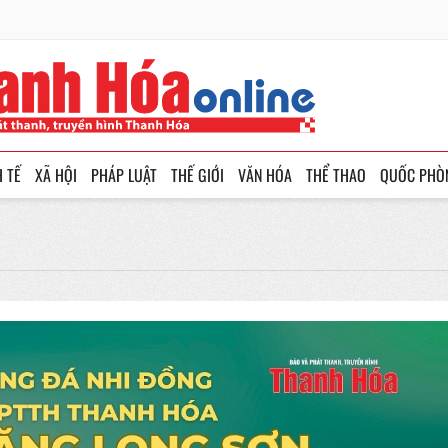
H TẾ
XÃ HỘI
PHÁP LUẬT
THẾ GIỚI
VĂN HÓA
THỂ THAO
QUỐC PHÒ