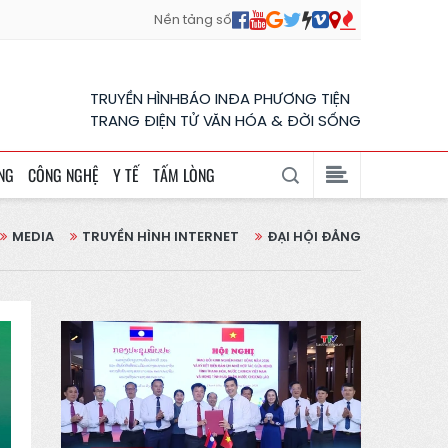
Nền tảng số
TRUYỀN HÌNH
BÁO IN
ĐA PHƯƠNG TIỆN
TRANG ĐIỆN TỬ VĂN HÓA & ĐỜI SỐNG
NG
CÔNG NGHỆ
Y TẾ
TẤM LÒNG
MEDIA
TRUYỀN HÌNH INTERNET
ĐẠI HỘI ĐẢNG