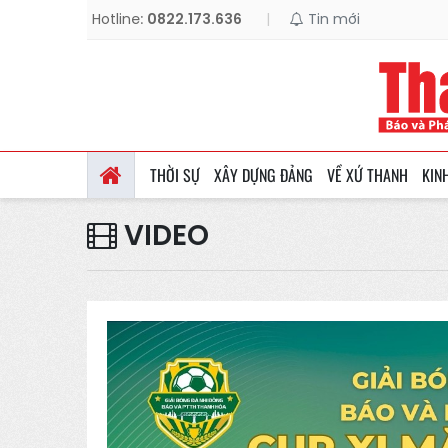
Hotline:
0822.173.636
|
Tin mới
THỜI SỰ
XÂY DỰNG ĐẢNG
VỀ XỨ THANH
KIN
VIDEO