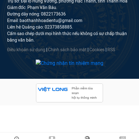
Trụ sở: Đại lộ Hùng Vương, phường Hạc Thành, tỉnh Thanh Hóa
Giám đốc: Phạm Văn Báu.
Đường dây nóng: 0822173636
Email: baothanhhoadientu@gmail.com
Liên hệ Quảng cáo: 02373858885.
Cấm sao chép dưới mọi hình thức nếu không có sự chấp thuận
bằng văn bản.
Điều khoản sử dụng
|
Chính sách bảo mật
|
Cookies
|
RSS
Phần mềm tòa
soạn
hội tụ thông minh