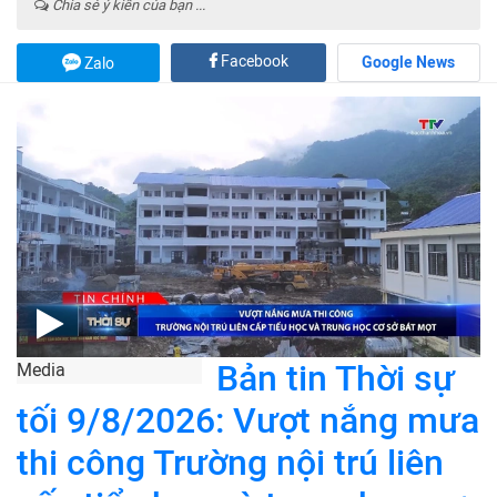
Chia sẻ ý kiến của bạn ...
Facebook
Google News
Zalo
Bản tin Thời sự
Media
tối 9/8/2026: Vượt nắng mưa
thi công Trường nội trú liên