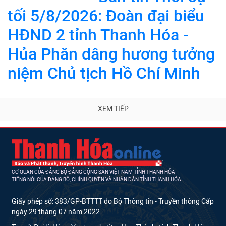
tối 5/8/2026: Đoàn đại biểu
HĐND 2 tỉnh Thanh Hóa -
Hủa Phăn dâng hương tưởng
niệm Chủ tịch Hồ Chí Minh
XEM TIẾP
CƠ QUAN CỦA ĐẢNG BỘ ĐẢNG CỘNG SẢN VIỆT NAM TỈNH THANH HÓA
TIẾNG NÓI CỦA ĐẢNG BỘ, CHÍNH QUYỀN VÀ NHÂN DÂN TỈNH THANH HÓA
Giấy phép số: 383/GP-BTTTT do Bộ Thông tin - Truyền thông Cấp
ngày 29 tháng 07 năm 2022.