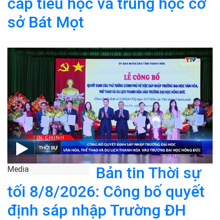
cấp tiểu học và trung học cơ
sở Bát Mọt
Bản tin Thời sự
Media
tối 8/8/2026: Công bố quyết
định sáp nhập Trường ĐH