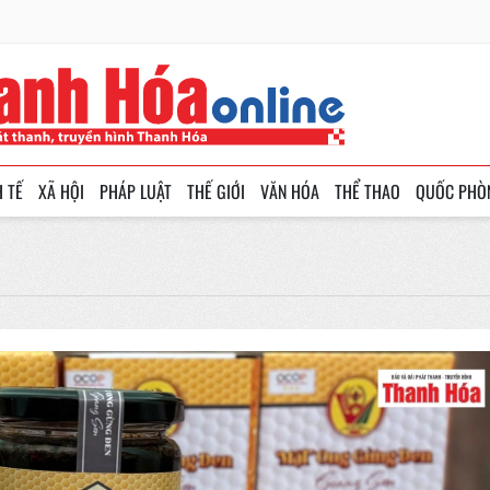
H TẾ
XÃ HỘI
PHÁP LUẬT
THẾ GIỚI
VĂN HÓA
THỂ THAO
QUỐC PHÒ