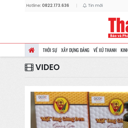
Hotline:
0822.173.636
|
Tin mới
THỜI SỰ
XÂY DỰNG ĐẢNG
VỀ XỨ THANH
KIN
VIDEO