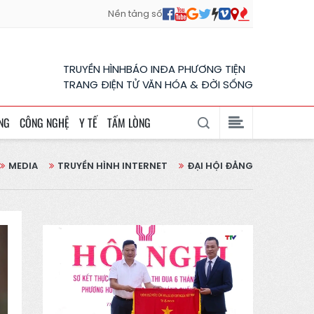
Nền tảng số
TRUYỀN HÌNH
BÁO IN
ĐA PHƯƠNG TIỆN
TRANG ĐIỆN TỬ VĂN HÓA & ĐỜI SỐNG
NG
CÔNG NGHỆ
Y TẾ
TẤM LÒNG
MEDIA
TRUYỀN HÌNH INTERNET
ĐẠI HỘI ĐẢNG