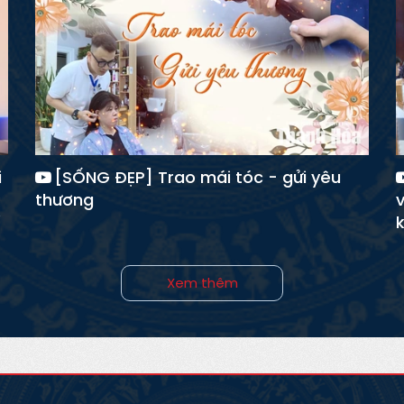
i
[SỐNG ĐẸP] Trao mái tóc - gửi yêu
thương
k
Xem thêm