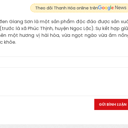
Theo dõi Thanh Hóa online trên
en Giang Sơn là một sản phẩm độc đáo được sản xu
(trước là xã Phúc Thịnh, huyện Ngọc Lặc). Sự kết hợp gi
ên một hương vị hài hòa, vừa ngọt ngào vừa ấm nồn
ức khỏe.
GỬI BÌNH LUẬN