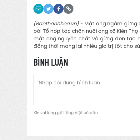
(Baothanhhoa.vn)
- Mật ong ngâm gừng đ
bởi Tổ hợp tác chăn nuôi ong xã Kiên Thọ 
mật ong nguyên chất và gừng đen tạo n
đồng thời mang lại nhiều giá trị tốt cho s
BÌNH LUẬN
Xin vui lòng gõ tiếng Việt có dấu