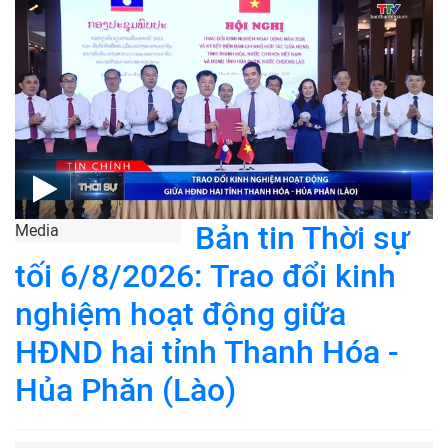
Bản tin Thời sự
Media
tối 6/8/2026: Trao đổi kinh
nghiệm hoạt động giữa
HĐND hai tỉnh Thanh Hóa -
Hủa Phăn (Lào)