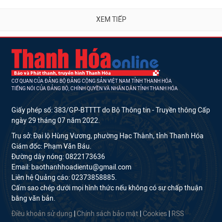
CƠ QUAN CỦA ĐẢNG BỘ ĐẢNG CỘNG SẢN VIỆT NAM TỈNH THANH HÓA
TIẾNG NÓI CỦA ĐẢNG BỘ, CHÍNH QUYỀN VÀ NHÂN DÂN TỈNH THANH HÓA
Giấy phép số: 383/GP-BTTTT do Bộ Thông tin - Truyền thông Cấp
ngày 29 tháng 07 năm 2022.
Trụ sở: Đại lộ Hùng Vương, phường Hạc Thành, tỉnh Thanh Hóa
Giám đốc: Phạm Văn Báu.
Đường dây nóng: 0822173636
Email: baothanhhoadientu@gmail.com
Liên hệ Quảng cáo: 02373858885.
Cấm sao chép dưới mọi hình thức nếu không có sự chấp thuận
bằng văn bản.
Điều khoản sử dụng
|
Chính sách bảo mật
|
Cookies
|
RSS