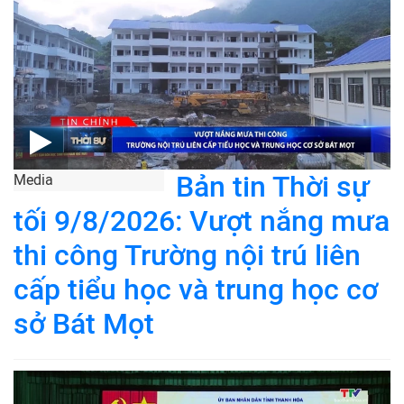
Bản tin Thời sự
Media
tối 9/8/2026: Vượt nắng mưa
thi công Trường nội trú liên
cấp tiểu học và trung học cơ
sở Bát Mọt