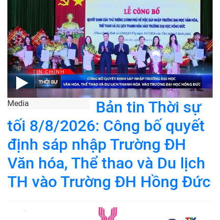
Bản tin Thời sự
Media
tối 8/8/2026: Công bố quyết
định sáp nhập Trường ĐH
Văn hóa, Thể thao và Du lịch
TH vào Trường ĐH Hồng Đức