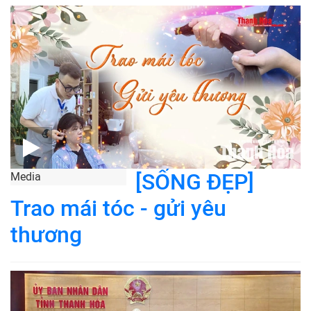
[SỐNG ĐẸP]
Media
Trao mái tóc - gửi yêu
thương