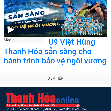
U9 Việt Hùng
Media
Thanh Hóa sẵn sàng cho
hành trình bảo vệ ngôi vương
XEM TIẾP
CƠ QUAN CỦA ĐẢNG BỘ ĐẢNG CỘNG SẢN VIỆT NAM TỈNH THANH HÓA