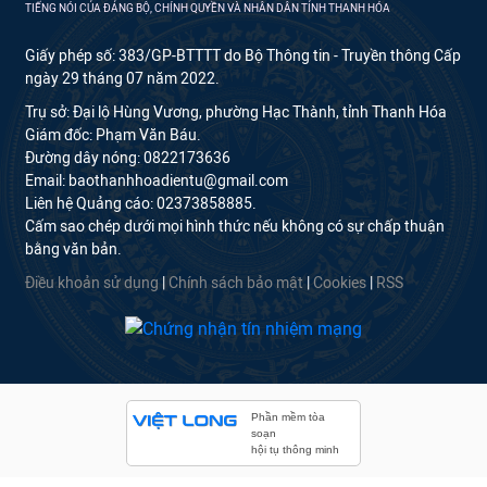
TIẾNG NÓI CỦA ĐẢNG BỘ, CHÍNH QUYỀN VÀ NHÂN DÂN TỈNH THANH HÓA
Giấy phép số: 383/GP-BTTTT do Bộ Thông tin - Truyền thông Cấp
ngày 29 tháng 07 năm 2022.
Trụ sở: Đại lộ Hùng Vương, phường Hạc Thành, tỉnh Thanh Hóa
Giám đốc: Phạm Văn Báu.
Đường dây nóng: 0822173636
Email: baothanhhoadientu@gmail.com
Liên hệ Quảng cáo: 02373858885.
Cấm sao chép dưới mọi hình thức nếu không có sự chấp thuận
bằng văn bản.
Điều khoản sử dụng
|
Chính sách bảo mật
|
Cookies
|
RSS
Phần mềm tòa
soạn
hội tụ thông minh