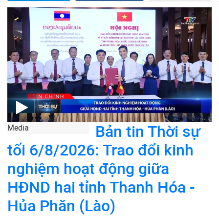
Bản tin Thời sự
Media
tối 6/8/2026: Trao đổi kinh
nghiệm hoạt động giữa
HĐND hai tỉnh Thanh Hóa -
Hủa Phăn (Lào)