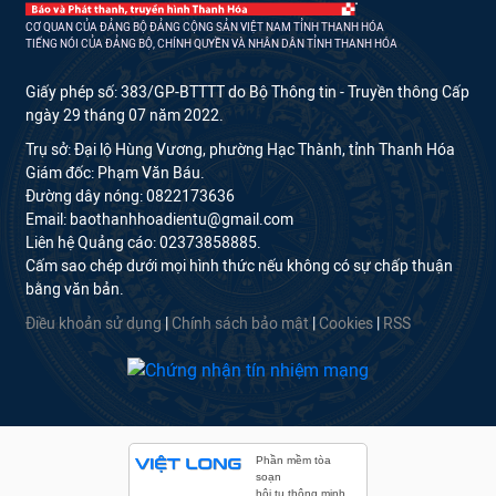
CƠ QUAN CỦA ĐẢNG BỘ ĐẢNG CỘNG SẢN VIỆT NAM TỈNH THANH HÓA
TIẾNG NÓI CỦA ĐẢNG BỘ, CHÍNH QUYỀN VÀ NHÂN DÂN TỈNH THANH HÓA
Giấy phép số: 383/GP-BTTTT do Bộ Thông tin - Truyền thông Cấp
ngày 29 tháng 07 năm 2022.
Trụ sở: Đại lộ Hùng Vương, phường Hạc Thành, tỉnh Thanh Hóa
Giám đốc: Phạm Văn Báu.
Đường dây nóng: 0822173636
Email: baothanhhoadientu@gmail.com
Liên hệ Quảng cáo: 02373858885.
Cấm sao chép dưới mọi hình thức nếu không có sự chấp thuận
bằng văn bản.
Điều khoản sử dụng
|
Chính sách bảo mật
|
Cookies
|
RSS
Phần mềm tòa
soạn
hội tụ thông minh