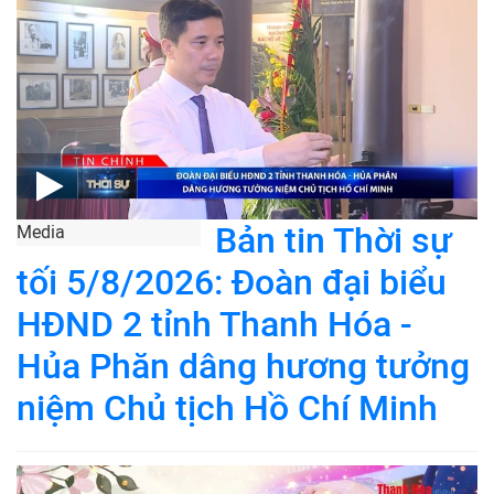
Bản tin Thời sự
Media
tối 5/8/2026: Đoàn đại biểu
HĐND 2 tỉnh Thanh Hóa -
Hủa Phăn dâng hương tưởng
niệm Chủ tịch Hồ Chí Minh