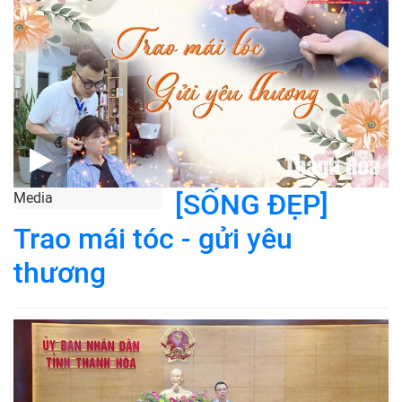
[SỐNG ĐẸP]
Media
Trao mái tóc - gửi yêu
thương