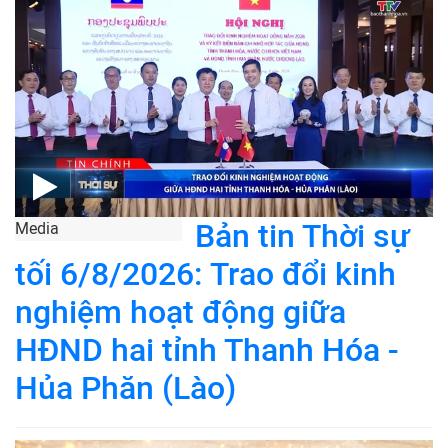
Bản tin Thời sự
Media
tối 6/8/2026: Trao đổi kinh
nghiệm hoạt động giữa
HĐND hai tỉnh Thanh Hóa -
Hủa Phăn (Lào)