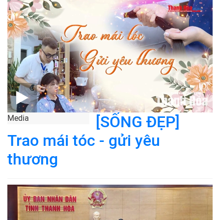
[SỐNG ĐẸP]
Media
Trao mái tóc - gửi yêu
thương