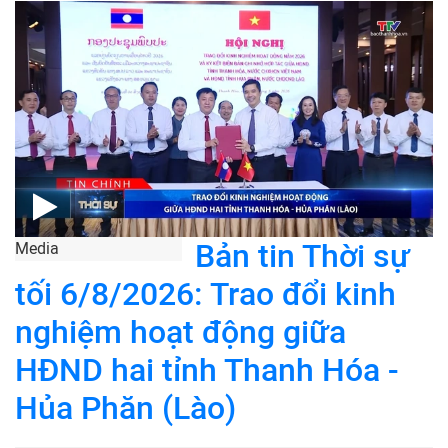
Bản tin Thời sự
Media
tối 6/8/2026: Trao đổi kinh
nghiệm hoạt động giữa
HĐND hai tỉnh Thanh Hóa -
Hủa Phăn (Lào)