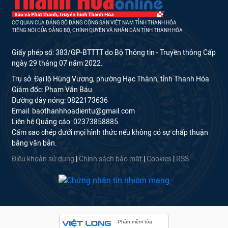
CƠ QUAN CỦA ĐẢNG BỘ ĐẢNG CỘNG SẢN VIỆT NAM TỈNH THANH HÓA
TIẾNG NÓI CỦA ĐẢNG BỘ, CHÍNH QUYỀN VÀ NHÂN DÂN TỈNH THANH HÓA
Giấy phép số: 383/GP-BTTTT do Bộ Thông tin - Truyền thông Cấp
ngày 29 tháng 07 năm 2022.
Trụ sở: Đại lộ Hùng Vương, phường Hạc Thành, tỉnh Thanh Hóa
Giám đốc: Phạm Văn Báu.
Đường dây nóng: 0822173636
Email: baothanhhoadientu@gmail.com
Liên hệ Quảng cáo: 02373858885.
Cấm sao chép dưới mọi hình thức nếu không có sự chấp thuận
bằng văn bản.
Điều khoản sử dụng
|
Chính sách bảo mật
|
Cookies
|
RSS
Phần mềm tòa