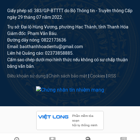
Giấy phép số: 383/GP-BTTTT do Bộ Thông tin - Truyền thông Cấp
ngày 29 tháng 07 năm 2022.
Trụ sở: Đại lộ Hùng Vương, phường Hạc Thành, tỉnh Thanh Hóa
Giám đốc: Phạm Văn Báu.
Đường dây nóng: 0822173636
Email: baothanhhoadientu@gmail.com
Liên hệ Quảng cáo: 02373858885.
Cấm sao chép dưới mọi hình thức nếu không có sự chấp thuận
bằng văn bản.
Điều khoản sử dụng
|
Chính sách bảo mật
|
Cookies
|
RSS
Phần mềm tòa
soạn
hội tụ thông minh