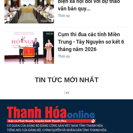
biện xã hội đối với dự thảo
văn bản quy...
Thời sự
Cụm thi đua các tỉnh Miền
Trung - Tây Nguyên sơ kết 6
tháng năm 2026
Thời sự
TIN TỨC MỚI NHẤT
CƠ QUAN CỦA ĐẢNG BỘ ĐẢNG CỘNG SẢN VIỆT NAM TỈNH THANH HÓA
TIẾNG NÓI CỦA ĐẢNG BỘ, CHÍNH QUYỀN VÀ NHÂN DÂN TỈNH THANH HÓA