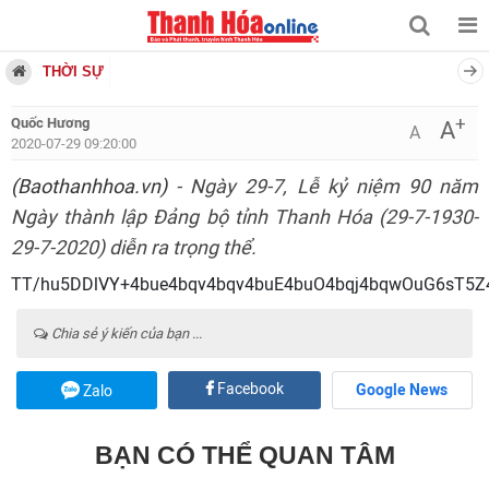
THỜI SỰ
+
Quốc Hương
A
A
2020-07-29 09:20:00
(Baothanhhoa.vn)
- Ngày 29-7, Lễ kỷ niệm 90 năm
Ngày thành lập Đảng bộ tỉnh Thanh Hóa (29-7-1930-
29-7-2020) diễn ra trọng thể.
TT/hu5DD
Chia sẻ ý kiến của bạn ...
Facebook
Google News
Zalo
BẠN CÓ THỂ QUAN TÂM