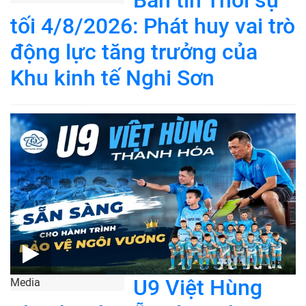
Bản tin Thời sự
tối 4/8/2026: Phát huy vai trò
động lực tăng trưởng của
Khu kinh tế Nghi Sơn
U9 Việt Hùng
Media