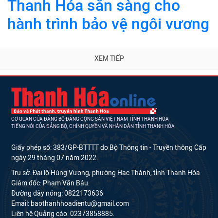
Thanh Hóa sẵn sàng cho
hành trình bảo vệ ngôi vương
XEM TIẾP
CƠ QUAN CỦA ĐẢNG BỘ ĐẢNG CỘNG SẢN VIỆT NAM TỈNH THANH HÓA
TIẾNG NÓI CỦA ĐẢNG BỘ, CHÍNH QUYỀN VÀ NHÂN DÂN TỈNH THANH HÓA
Giấy phép số: 383/GP-BTTTT do Bộ Thông tin - Truyền thông Cấp
ngày 29 tháng 07 năm 2022.
Trụ sở: Đại lộ Hùng Vương, phường Hạc Thành, tỉnh Thanh Hóa
Giám đốc: Phạm Văn Báu.
Đường dây nóng: 0822173636
Email: baothanhhoadientu@gmail.com
Liên hệ Quảng cáo: 02373858885.