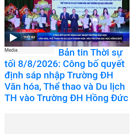
Bản tin Thời sự
Media
tối 8/8/2026: Công bố quyết
định sáp nhập Trường ĐH
Văn hóa, Thể thao và Du lịch
TH vào Trường ĐH Hồng Đức