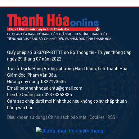
CƠ QUAN CỦA ĐẢNG BỘ ĐẢNG CỘNG SẢN VIỆT NAM TỈNH THANH HÓA
TIẾNG NÓI CỦA ĐẢNG BỘ, CHÍNH QUYỀN VÀ NHÂN DÂN TỈNH THANH HÓA
Giấy phép số: 383/GP-BTTTT do Bộ Thông tin - Truyền thông Cấp
ngày 29 tháng 07 năm 2022.
Trụ sở: Đại lộ Hùng Vương, phường Hạc Thành, tỉnh Thanh Hóa
Giám đốc: Phạm Văn Báu.
Đường dây nóng: 0822173636
Email: baothanhhoadientu@gmail.com
Liên hệ Quảng cáo: 02373858885.
Cấm sao chép dưới mọi hình thức nếu không có sự chấp thuận
bằng văn bản.
Điều khoản sử dụng
|
Chính sách bảo mật
|
Cookies
|
RSS
Phần mềm tòa
soạn
hội tụ thông minh