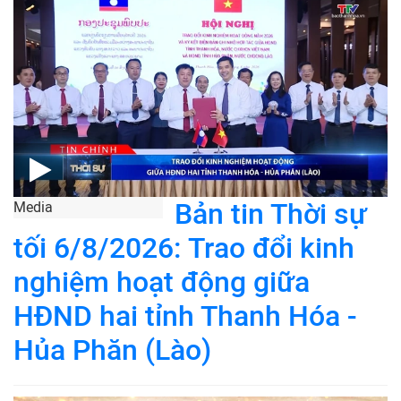
Bản tin Thời sự
Media
tối 6/8/2026: Trao đổi kinh
nghiệm hoạt động giữa
HĐND hai tỉnh Thanh Hóa -
Hủa Phăn (Lào)