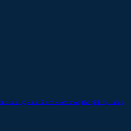
ếng dân tộc
Kinh tế
Y tế - Sức khỏe
Thế giới
Thị trường