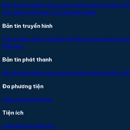
Bản tin phát thanh
Câu chuyện truyền thanh
Ca nhạc
Tổn
Trực tiếp
Truyền hình
Trực tiếp
Phát thanh
Bản tin truyền hình
Thời sự
Phim tài liệu
Chuyên đề
Giải trí
Game shows
Du l
Pháp luật
Bản tin phát thanh
Bản tin phát thanh
Câu chuyện truyền thanh
Ca nhạc
Tổn
Đa phương tiện
Video
Podcast
Shorts
Tiện ích
Lịch phát sóng
Xem lại