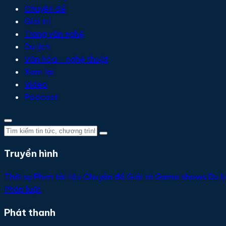
Chuyên đề
Giải trí
Trang văn nghệ
Du lịch
Văn hóa - nghệ thuật
Xem lại
Video
Podcast
Truyền hình
Thời sự
Phim tài liệu
Chuyên đề
Giải trí
Game shows
Du l
Pháp luật
Phát thanh