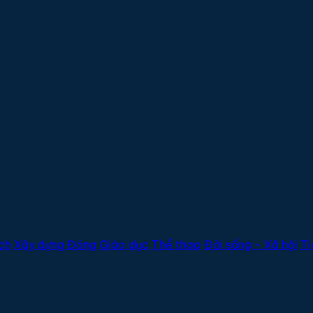
ịch
Xây dựng Đảng
Giáo dục
Thể thao
Đời sống - Xã hội
Ti