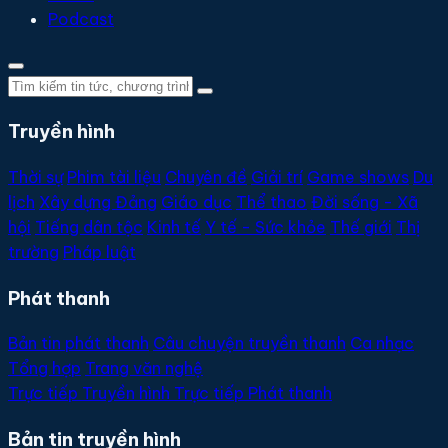
Podcast
Truyền hình
Thời sự
Phim tài liệu
Chuyên đề
Giải trí
Game shows
Du
lịch
Xây dựng Đảng
Giáo dục
Thể thao
Đời sống - Xã
hội
Tiếng dân tộc
Kinh tế
Y tế - Sức khỏe
Thế giới
Thị
trường
Pháp luật
Phát thanh
Bản tin phát thanh
Câu chuyện truyền thanh
Ca nhạc
Tổng hợp
Trang văn nghệ
Trực tiếp
Truyền hình
Trực tiếp
Phát thanh
Bản tin truyền hình