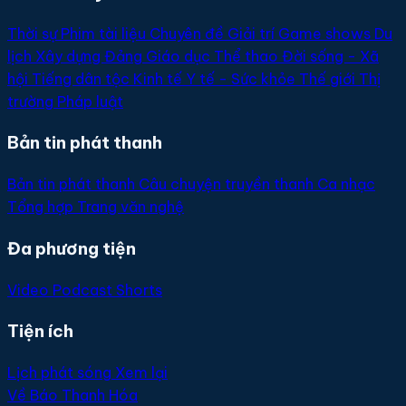
Thời sự
Phim tài liệu
Chuyên đề
Giải trí
Game shows
Du
lịch
Xây dựng Đảng
Giáo dục
Thể thao
Đời sống - Xã
hội
Tiếng dân tộc
Kinh tế
Y tế - Sức khỏe
Thế giới
Thị
trường
Pháp luật
Bản tin phát thanh
Bản tin phát thanh
Câu chuyện truyền thanh
Ca nhạc
Tổng hợp
Trang văn nghệ
Đa phương tiện
Video
Podcast
Shorts
Tiện ích
Lịch phát sóng
Xem lại
Về Báo Thanh Hóa