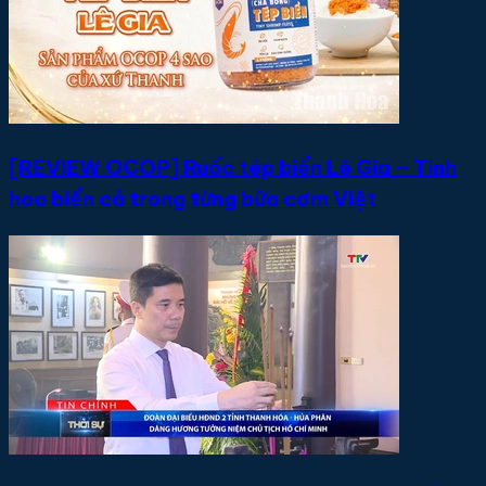
[REVIEW OCOP] Ruốc tép biển Lê Gia – Tinh
hoa biển cả trong từng bữa cơm Việt