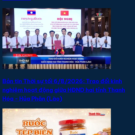
Bản tin Thời sự tối 6/8/2026: Trao đổi kinh
nghiệm hoạt động giữa HĐND hai tỉnh Thanh
Hóa - Hủa Phăn (Lào)