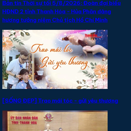
Bản tin Thời sự tối 5/8/2026: Đoàn đại biểu
HĐND 2 tỉnh Thanh Hóa - Hủa Phăn dâng
hương tưởng niệm Chủ tịch Hồ Chí Minh
[SỐNG ĐẸP] Trao mái tóc - gửi yêu thương