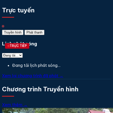
Trực tuyến
Truyền hình
Phát thanh
Lịch phát sóng
TRỰC TIẾP
Đang tải lịch phát sóng...
Xem lại chương trình đã phát →
Chương trình Truyền hình
Xem thêm →