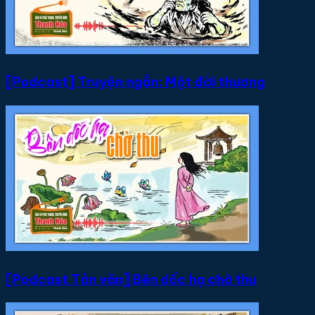
[Podcast] Truyện ngắn: Một đời thương
[Podcast Tản văn] Bên dốc hạ chờ thu