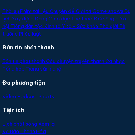
Thời sự
Phim tài liệu
Chuyên đề
Giải trí
Game shows
Du
lịch
Xây dựng Đảng
Giáo dục
Thể thao
Đời sống - Xã
hội
Tiếng dân tộc
Kinh tế
Y tế - Sức khỏe
Thế giới
Thị
trường
Pháp luật
Bản tin phát thanh
Bản tin phát thanh
Câu chuyện truyền thanh
Ca nhạc
Tổng hợp
Trang văn nghệ
Đa phương tiện
Video
Podcast
Shorts
Tiện ích
Lịch phát sóng
Xem lại
Về Báo Thanh Hóa