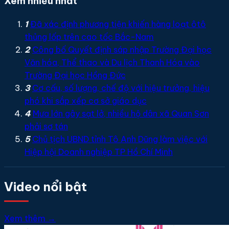
Xem nhiều nhất
1
Đã xác định phương tiện khiến hàng loạt ôtô
thủng lốp trên cao tốc Bắc-Nam
2
Công bố Quyết định sáp nhập Trường Đại học
Văn hóa, Thể thao và Du lịch Thanh Hóa vào
Trường Đại học Hồng Đức
3
Cơ cấu, số lượng, chế độ với hiệu trưởng, hiệu
phó khi sắp xếp cơ sở giáo dục
4
Mưa lớn gây sạt lở, nhiều hộ dân xã Quan Sơn
phải sơ tán
5
Chủ tịch UBND tỉnh Tô Anh Dũng làm việc với
Hiệp hội Doanh nghiệp TP Hồ Chí Minh
Video nổi bật
Xem thêm →