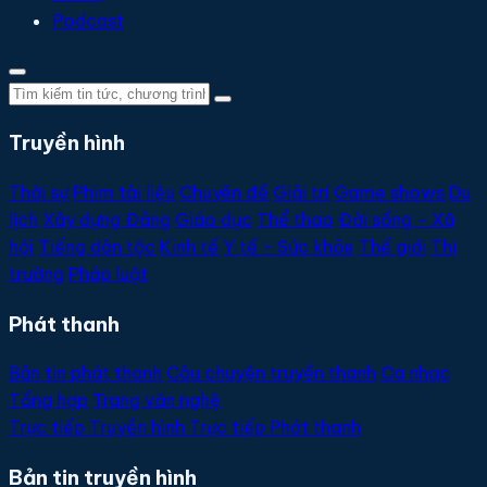
Podcast
Truyền hình
Thời sự
Phim tài liệu
Chuyên đề
Giải trí
Game shows
Du
lịch
Xây dựng Đảng
Giáo dục
Thể thao
Đời sống - Xã
hội
Tiếng dân tộc
Kinh tế
Y tế - Sức khỏe
Thế giới
Thị
trường
Pháp luật
Phát thanh
Bản tin phát thanh
Câu chuyện truyền thanh
Ca nhạc
Tổng hợp
Trang văn nghệ
Trực tiếp
Truyền hình
Trực tiếp
Phát thanh
Bản tin truyền hình