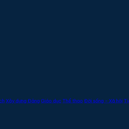
ịch
Xây dựng Đảng
Giáo dục
Thể thao
Đời sống - Xã hội
Ti