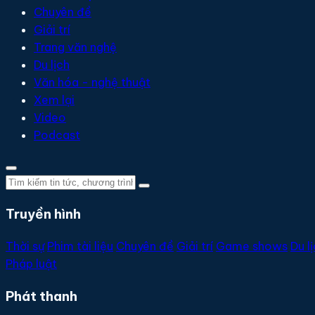
Chuyên đề
Giải trí
Trang văn nghệ
Du lịch
Văn hóa - nghệ thuật
Xem lại
Video
Podcast
Truyền hình
Thời sự
Phim tài liệu
Chuyên đề
Giải trí
Game shows
Du l
Pháp luật
Phát thanh