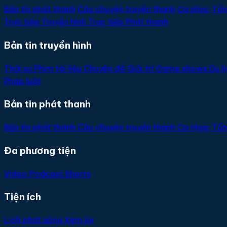
Bản tin phát thanh
Câu chuyện truyền thanh
Ca nhạc
Tổn
Trực tiếp
Truyền hình
Trực tiếp
Phát thanh
Bản tin truyền hình
Thời sự
Phim tài liệu
Chuyên đề
Giải trí
Game shows
Du l
Pháp luật
Bản tin phát thanh
Bản tin phát thanh
Câu chuyện truyền thanh
Ca nhạc
Tổn
Đa phương tiện
Video
Podcast
Shorts
Tiện ích
Lịch phát sóng
Xem lại