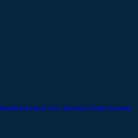
ếng dân tộc
Kinh tế
Y tế - Sức khỏe
Thế giới
Thị trường