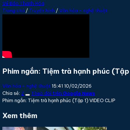
Về Báo Thanh Hóa
Trang chủ
/
Truyền hình
/
Văn hóa - nghệ thuật
Phim ngắn: Tiệm trà hạnh phúc (Tập 
Văn hóa - nghệ thuật
15:41 10/02/2026
Chia sẻ:
Z
Theo dõi trên
Google News
Phim ngắn: Tiệm trà hạnh phúc (Tập 1) VIDEO CLIP
Xem thêm