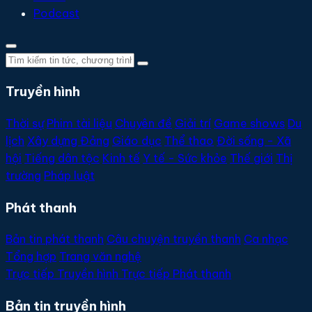
Podcast
Truyền hình
Thời sự
Phim tài liệu
Chuyên đề
Giải trí
Game shows
Du
lịch
Xây dựng Đảng
Giáo dục
Thể thao
Đời sống - Xã
hội
Tiếng dân tộc
Kinh tế
Y tế - Sức khỏe
Thế giới
Thị
trường
Pháp luật
Phát thanh
Bản tin phát thanh
Câu chuyện truyền thanh
Ca nhạc
Tổng hợp
Trang văn nghệ
Trực tiếp
Truyền hình
Trực tiếp
Phát thanh
Bản tin truyền hình