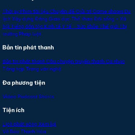
Thời sự
Phim tài liệu
Chuyên đề
Giải trí
Game shows
Du
lịch
Xây dựng Đảng
Giáo dục
Thể thao
Đời sống - Xã
hội
Tiếng dân tộc
Kinh tế
Y tế - Sức khỏe
Thế giới
Thị
trường
Pháp luật
Bản tin phát thanh
Bản tin phát thanh
Câu chuyện truyền thanh
Ca nhạc
Tổng hợp
Trang văn nghệ
Đa phương tiện
Video
Podcast
Shorts
Tiện ích
Lịch phát sóng
Xem lại
Về Báo Thanh Hóa