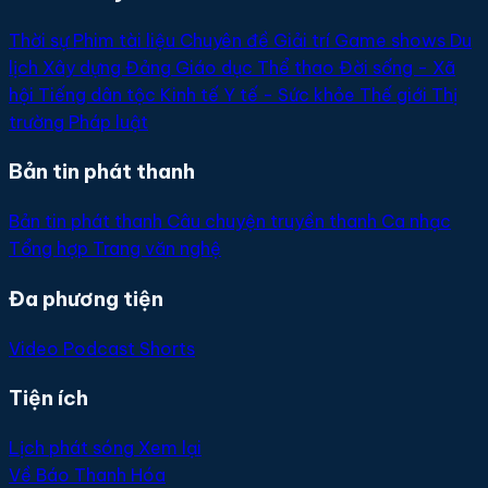
Thời sự
Phim tài liệu
Chuyên đề
Giải trí
Game shows
Du
lịch
Xây dựng Đảng
Giáo dục
Thể thao
Đời sống - Xã
hội
Tiếng dân tộc
Kinh tế
Y tế - Sức khỏe
Thế giới
Thị
trường
Pháp luật
Bản tin phát thanh
Bản tin phát thanh
Câu chuyện truyền thanh
Ca nhạc
Tổng hợp
Trang văn nghệ
Đa phương tiện
Video
Podcast
Shorts
Tiện ích
Lịch phát sóng
Xem lại
Về Báo Thanh Hóa