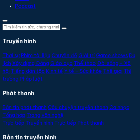
Podcast
Truyền hình
Thời sự
Phim tài liệu
Chuyên đề
Giải trí
Game shows
Du
lịch
Xây dựng Đảng
Giáo dục
Thể thao
Đời sống - Xã
hội
Tiếng dân tộc
Kinh tế
Y tế - Sức khỏe
Thế giới
Thị
trường
Pháp luật
Phát thanh
Bản tin phát thanh
Câu chuyện truyền thanh
Ca nhạc
Tổng hợp
Trang văn nghệ
Trực tiếp
Truyền hình
Trực tiếp
Phát thanh
Bản tin truyền hình