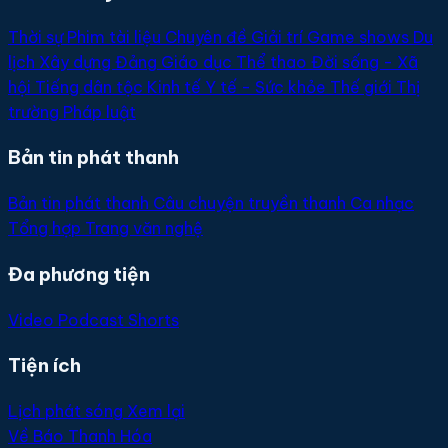
Thời sự
Phim tài liệu
Chuyên đề
Giải trí
Game shows
Du
lịch
Xây dựng Đảng
Giáo dục
Thể thao
Đời sống - Xã
hội
Tiếng dân tộc
Kinh tế
Y tế - Sức khỏe
Thế giới
Thị
trường
Pháp luật
Bản tin phát thanh
Bản tin phát thanh
Câu chuyện truyền thanh
Ca nhạc
Tổng hợp
Trang văn nghệ
Đa phương tiện
Video
Podcast
Shorts
Tiện ích
Lịch phát sóng
Xem lại
Về Báo Thanh Hóa