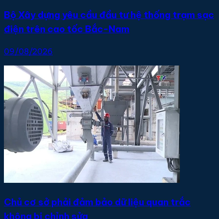
Bộ Xây dựng yêu cầu đầu tư hệ thống trạm sạc
điện trên cao tốc Bắc-Nam
09/08/2026
Chủ cơ sở phải đảm bảo dữ liệu quan trắc
không bị chỉnh sửa