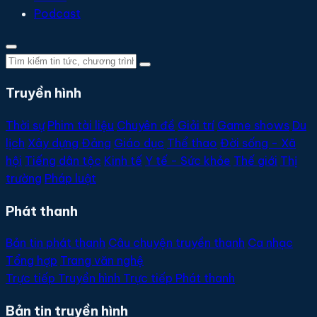
Podcast
Truyền hình
Thời sự
Phim tài liệu
Chuyên đề
Giải trí
Game shows
Du
lịch
Xây dựng Đảng
Giáo dục
Thể thao
Đời sống - Xã
hội
Tiếng dân tộc
Kinh tế
Y tế - Sức khỏe
Thế giới
Thị
trường
Pháp luật
Phát thanh
Bản tin phát thanh
Câu chuyện truyền thanh
Ca nhạc
Tổng hợp
Trang văn nghệ
Trực tiếp
Truyền hình
Trực tiếp
Phát thanh
Bản tin truyền hình