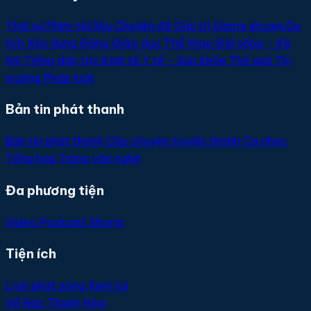
Thời sự
Phim tài liệu
Chuyên đề
Giải trí
Game shows
Du
lịch
Xây dựng Đảng
Giáo dục
Thể thao
Đời sống - Xã
hội
Tiếng dân tộc
Kinh tế
Y tế - Sức khỏe
Thế giới
Thị
trường
Pháp luật
Bản tin phát thanh
Bản tin phát thanh
Câu chuyện truyền thanh
Ca nhạc
Tổng hợp
Trang văn nghệ
Đa phương tiện
Video
Podcast
Shorts
Tiện ích
Lịch phát sóng
Xem lại
Về Báo Thanh Hóa