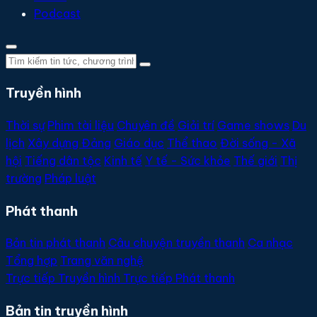
Podcast
Truyền hình
Thời sự
Phim tài liệu
Chuyên đề
Giải trí
Game shows
Du
lịch
Xây dựng Đảng
Giáo dục
Thể thao
Đời sống - Xã
hội
Tiếng dân tộc
Kinh tế
Y tế - Sức khỏe
Thế giới
Thị
trường
Pháp luật
Phát thanh
Bản tin phát thanh
Câu chuyện truyền thanh
Ca nhạc
Tổng hợp
Trang văn nghệ
Trực tiếp
Truyền hình
Trực tiếp
Phát thanh
Bản tin truyền hình