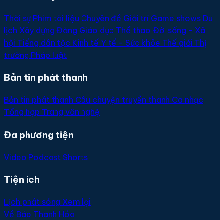
Thời sự
Phim tài liệu
Chuyên đề
Giải trí
Game shows
Du
lịch
Xây dựng Đảng
Giáo dục
Thể thao
Đời sống - Xã
hội
Tiếng dân tộc
Kinh tế
Y tế - Sức khỏe
Thế giới
Thị
trường
Pháp luật
Bản tin phát thanh
Bản tin phát thanh
Câu chuyện truyền thanh
Ca nhạc
Tổng hợp
Trang văn nghệ
Đa phương tiện
Video
Podcast
Shorts
Tiện ích
Lịch phát sóng
Xem lại
Về Báo Thanh Hóa