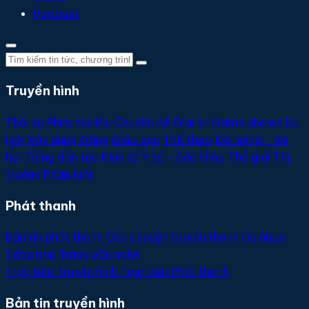
Podcast
Truyền hình
Thời sự
Phim tài liệu
Chuyên đề
Giải trí
Game shows
Du
lịch
Xây dựng Đảng
Giáo dục
Thể thao
Đời sống - Xã
hội
Tiếng dân tộc
Kinh tế
Y tế - Sức khỏe
Thế giới
Thị
trường
Pháp luật
Phát thanh
Bản tin phát thanh
Câu chuyện truyền thanh
Ca nhạc
Tổng hợp
Trang văn nghệ
Trực tiếp
Truyền hình
Trực tiếp
Phát thanh
Bản tin truyền hình